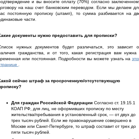
подтверждение и вы вносите оплату (70%) согласно заключенном
договору на наш счет банковским переводом. Если мы делаем дл
вас постоянную прописку (штамп), то сумма разбивается на дв
одинаковые части.
Какие документы нужно предоставить для прописки?
Список нужных документов будет различаться, это зависит о
наличия гражданства, и от того, какая регистрация вам нужна 
временная или постоянная. Подробности вы можете узнать на
это
странице
.
Какой сейчас штраф за просроченную/отсутствующую
прописку?
Для граждан Российской Федерации
Согласно ст. 19.15.1
КОАП РФ, для лиц, не оформивших прописку по месту
жительства/пребывания в установленный срок, — от двух до
трех тысяч рублей. Если же правонарушение совершено в
Москве или Санкт-Петербурге, то штраф составит от трех до
пяти тысяч рублей.